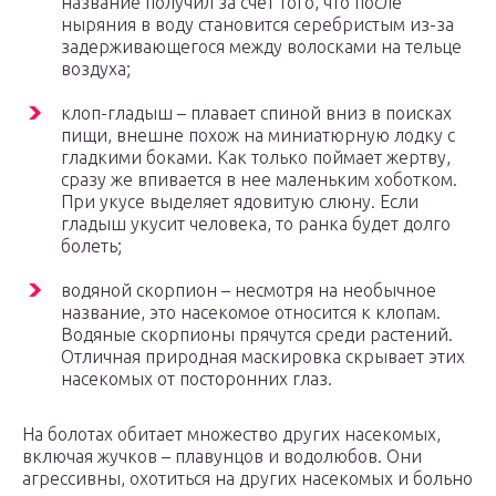
название получил за счет того, что после
ныряния в воду становится серебристым из-за
задерживающегося между волосками на тельце
воздуха;
клоп-гладыш – плавает спиной вниз в поисках
пищи, внешне похож на миниатюрную лодку с
гладкими боками. Как только поймает жертву,
сразу же впивается в нее маленьким хоботком.
При укусе выделяет ядовитую слюну. Если
гладыш укусит человека, то ранка будет долго
болеть;
водяной скорпион – несмотря на необычное
название, это насекомое относится к клопам.
Водяные скорпионы прячутся среди растений.
Отличная природная маскировка скрывает этих
насекомых от посторонних глаз.
На болотах обитает множество других насекомых,
включая жучков – плавунцов и водолюбов. Они
агрессивны, охотиться на других насекомых и больно