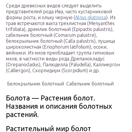
Среди древесных видов следует выделить
представителей рода Ива, часто кустарниковой
формы роста, и ольху черную (
Alnus glutinosa
). Из
трав встречаются вахта трехлистная (Menyanthes
trifoliata), дремлик болотный (Epipactis palustris),
сабельник болотный (Comarum palustre),
белокрыльник болотный (Calla palustris), пушица
широколистная (Eriophorum latifolium), осоки,
вейники. Из мхов преобладает группа гипновых
мхов, в частности виды рода Дрепанокладус
(Drepanocladus), Палюделла (Paludella), Каллиергон
(Calliergon), Скорпидиум (Scorpidium) и др.
Белокрыльник болотный
Сабельник болотный
Болота — Растения болот.
Названия и описания болотных
растений.
Растительный мир болот