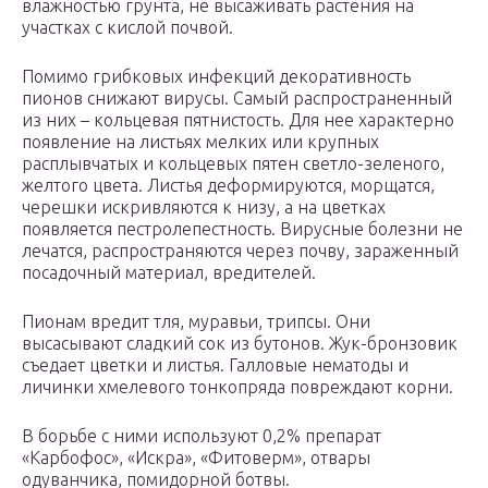
влажностью грунта, не высаживать растения на
участках с кислой почвой.
Помимо грибковых инфекций декоративность
пионов снижают вирусы. Самый распространенный
из них – кольцевая пятнистость. Для нее характерно
появление на листьях мелких или крупных
расплывчатых и кольцевых пятен светло-зеленого,
желтого цвета. Листья деформируются, морщатся,
черешки искривляются к низу, а на цветках
появляется пестролепестность. Вирусные болезни не
лечатся, распространяются через почву, зараженный
посадочный материал, вредителей.
Пионам вредит тля, муравьи, трипсы. Они
высасывают сладкий сок из бутонов. Жук-бронзовик
съедает цветки и листья. Галловые нематоды и
личинки хмелевого тонкопряда повреждают корни.
В борьбе с ними используют 0,2% препарат
«Карбофос», «Искра», «Фитоверм», отвары
одуванчика, помидорной ботвы.