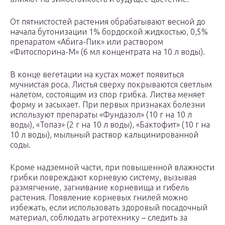
От пятнистостей растения обрабатывают весной до
начала бутонизации 1% бордоской жидкостью, 0,5%
препаратом «Абига-Пик» или раствором
«Фитоспорина-М» (6 мл концентрата на 10 л воды).
В конце вегетации на кустах может появиться
мучнистая роса. Листья сверху покрываются светлым
налетом, состоящим из спор грибка. Листва меняет
форму и засыхает. При первых признаках болезни
используют препараты «Фундазол» (10 г на 10 л
воды), «Топаз» (2 г на 10 л воды), «Бактофит» (10 г на
10 л воды), мыльный раствор кальцинированной
соды.
Кроме надземной части, при повышенной влажности
грибки повреждают корневую систему, вызывая
размягчение, загнивание корневища и гибель
растения. Появление корневых гнилей можно
избежать, если использовать здоровый посадочный
материал, соблюдать агротехнику – следить за