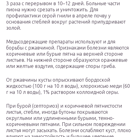
3 раза с перерывом в 10–12 дней. Больные части
пиона нужно срезать и уничтожить. Для
профилактики серой гнили в апреле почву у
основания стеблей вокруг растений припудривают
золой.
Медьсодержащие препараты используют и для
борьбы с ржавчиной. Признаками болезни являются
коричневые или бурые пятна на верхней стороне
листьев. На нижней стороне образуются оранжевые
или желтые вздутия, содержащие споры гриба.
От ржавчины кусты опрыскивают бордоской
жидкостью (100 г на 10 л воды), хлорокисью меди (60
г на 10 л воды), 1% раствором коллоидной серы.
При бурой (септориоз) и коричневой пятнистости
листья, стебли, иногда бутоны покрываются
округлыми или удлиненными бурыми, темно-
коричневыми пятнами. При сильном повреждении
листья могут засыхать. Болезни ослабляют куст, плохо
влияют на зимостойкость и будущее цветение.