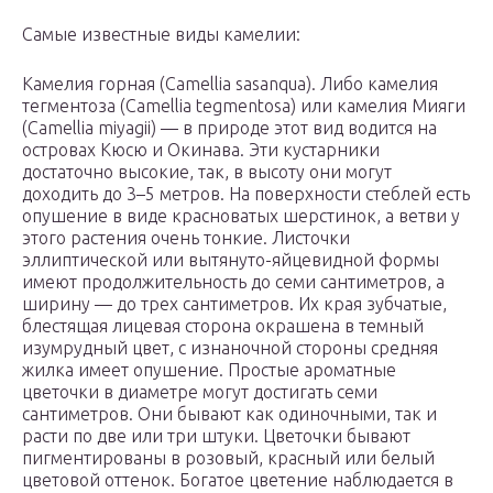
Самые известные виды камелии:
Камелия горная (Camel­lia sasan­qua). Либо камелия
тегментоза (Camel­lia tegmen­tosa) или камелия Мияги
(Camel­lia miyagii) — в природе этот вид водится на
островах Кюсю и Окинава. Эти кустарники
достаточно высокие, так, в высоту они могут
доходить до 3–5 метров. На поверхности стеблей есть
опушение в виде красноватых шерстинок, а ветви у
этого растения очень тонкие. Листочки
эллиптической или вытянуто-яйцевидной формы
имеют продолжительность до семи сантиметров, а
ширину — до трех сантиметров. Их края зубчатые,
блестящая лицевая сторона окрашена в темный
изумрудный цвет, с изнаночной стороны средняя
жилка имеет опушение. Простые ароматные
цветочки в диаметре могут достигать семи
сантиметров. Они бывают как одиночными, так и
расти по две или три штуки. Цветочки бывают
пигментированы в розовый, красный или белый
цветовой оттенок. Богатое цветение наблюдается в