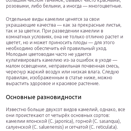
большим числом тычинок, бывают чисто красными,
розовыми, либо белыми, а иногда — многоцветные.
Отдельные виды камелии ценятся за свои
украшающие качества — как за прекрасные листья,
так и за цветки. При разведении камелии в
комнатных условиях, она не только отлично растет и
цветет, но и может приносить плоды — для этого
необходимо обеспечить ей правильный уход.
Молодым цветоводам часто не удается
культивировать камелию из-за ошибок в уходе —
малом освещении, неправильная почвенная смесь,
чересчур жаркий воздух или низкая влага. Следую
правилам, изображенным в статье ниже, можно
вырастить здоровое и красивое растение.
Основные разновидности
Известно больше двухсот видов камелий, однако, все
они проистекают от четырёх основных сортов:
камелии японской (C. japon­i­ca), горной (C. sasan­qua),
салуенской (C. salue­nen­sis) и сетчатой (C. reticulata).