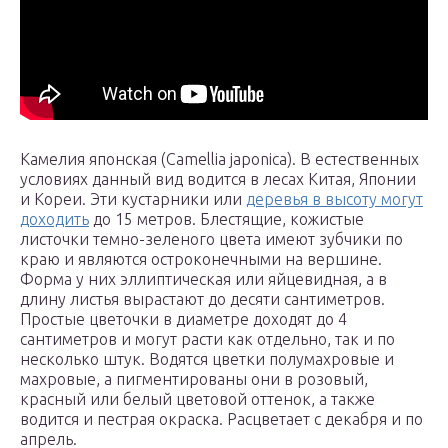
Камелия японская (Camel­lia japon­i­ca). В естественных
условиях данный вид водится в лесах Китая, Японии
и Кореи. Эти кустарники или
деревья в высоту могут
доходить
до 15 метров. Блестящие, кожистые
листочки темно-зеленого цвета имеют зубчики по
краю и являются остроконечными на вершине.
Форма у них эллиптическая или яйцевидная, а в
длину листья вырастают до десяти сантиметров.
Простые цветочки в диаметре доходят до 4
сантиметров и могут расти как отдельно, так и по
несколько штук. Водятся цветки полумахровые и
махровые, а пигментированы они в розовый,
красный или белый цветовой оттенок, а также
водится и пестрая окраска. Расцветает с декабря и по
апрель.