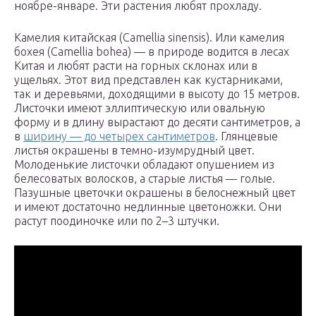
ноябре-январе. Эти растения любят прохладу.
Камелия китайская (Camel­lia sinen­sis). Или камелия
бохея (Camel­lia bohea) — в природе водится в лесах
Китая и любят расти на горных склонах или в
ущельях. Этот вид представлен как кустарниками,
так и деревьями, доходящими в высоту до 15 метров.
Листочки имеют эллиптическую или овальную
форму и в длину вырастают до десяти сантиметров, а
в
ширину — до четырех сантиметров
. Глянцевые
листья окрашены в темно-изумрудный цвет.
Молоденькие листочки обладают опушением из
белесоватых волосков, а старые листья — голые.
Пазушные цветочки окрашены в белоснежный цвет
и имеют достаточно недлинные цветоножки. Они
растут поодиночке или по 2–3 штучки.