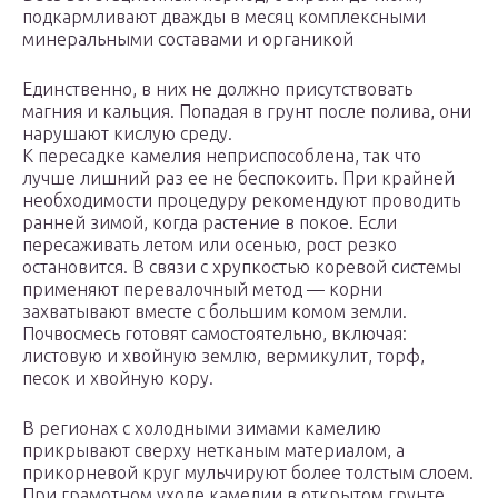
подкармливают дважды в месяц комплексными
минеральными составами и органикой
Единственно, в них не должно присутствовать
магния и кальция. Попадая в грунт после полива, они
нарушают кислую среду.
К пересадке камелия неприспособлена, так что
лучше лишний раз ее не беспокоить. При крайней
необходимости процедуру рекомендуют проводить
ранней зимой, когда растение в покое. Если
пересаживать летом или осенью, рост резко
остановится. В связи с хрупкостью коревой системы
применяют перевалочный метод — корни
захватывают вместе с большим комом земли.
Почвосмесь готовят самостоятельно, включая:
листовую и хвойную землю, вермикулит, торф,
песок и хвойную кору.
В регионах с холодными зимами камелию
прикрывают сверху нетканым материалом, а
прикорневой круг мульчируют более толстым слоем.
При грамотном уходе камелии в открытом грунте