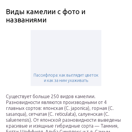
Виды камелии с фото и
названиями
Пассифлора: как выглядит цветок
и как за ним ухаживать
Существует больше 250 видов камелии.
Разновидности являются производными от 4
главных сортов: японская (C. japonica), горная (C.
sasanqua), сетчатая (C. reticulata), салуенская (C.
saluenensis). От японской разновидности выведены
красивые и изящные гибридные сорта — Таммия,
Бетти Шеффилд, Альба Симплекс и т.д. Самым