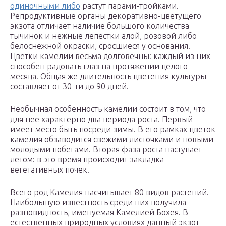
одиночными либо
растут парами-тройками.
Репродуктивные органы декоративно-цветущего
экзота отличает наличие большого количества
тычинок и нежные лепестки алой, розовой либо
белоснежной окраски, сросшиеся у основания.
Цветки камелии весьма долговечны: каждый из них
способен радовать глаз на протяжении целого
месяца. Общая же длительность цветения культуры
составляет от 30-ти до 90 дней.
Необычная особенность камелии состоит в том, что
для нее характерно два периода роста. Первый
имеет место быть посреди зимы. В его рамках цветок
камелия обзаводится свежими листочками и новыми
молодыми побегами. Вторая фаза роста наступает
летом: в это время происходит закладка
вегетативных почек.
Всего род Камелия насчитывает 80 видов растений.
Наибольшую известность среди них получила
разновидность, именуемая Камелией Бохея. В
естественных природных условиях данный экзот