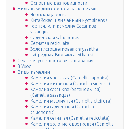
Основные разновидности
Виды камелии с фото и названиями
Японская japonica
Китайская, или чайный куст sinensis
Горная, или камелия Сасанква —
sasanqua
Салуенская saluenensis
Сетчатая reticulata
Золотистоцветковая chrysantha
Гибридная Вильямса williamsi
Секреты успешного выращивания
3 Уход
Виды камелий
Камелия японская (Camellia japonica)
Камелия китайская (Camellia sinensis)
Камелия сасанква (эвгенольная)
(Camellia sasanqua)
Камелия масличная (Camellia oleifera)
Камелия салуенская (Camellia
saluenensis)
Камелия сетчатая (Camellia reticulata)
Камелия золотистоцветковая (Camellia