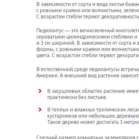
В зависимости от сорта и вида листья быв
с ровными краями или волнистыми, зеленог
С возрастом стебли теряют декоративность,
Педилантус — это вечнозеленый многоле
сероватыми цилиндрическими стеблями и 
и 3 см шириной. В зависимости от сорта и
формы, с ровными краями или волнистыми,
цвета. С возрастом стебли теряют декоратив
В естественной среде педилантусы встреч
Америке. А внешний вид растения зависит 
В засушливых областях растение имее
практически без листьев.
В теплых и влажных тропических леса
кустарников или небольших деревьев 
Такое дерево может достигать 3 метров
Средний размер комнатных экземпляров сос