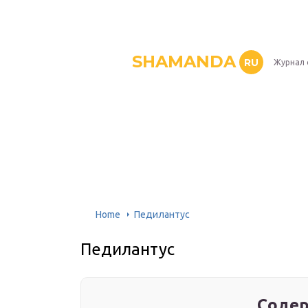
SHAMANDA
RU
Журнал 
Home
Педилантус
Педилантус
Содер