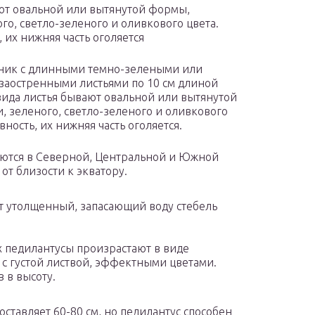
ают овальной или вытянутой формы,
о, светло-зеленого и оливкового цвета.
 их нижняя часть оголяется
тник с длинными темно-зелеными или
заостренными листьями по 10 см длиной
 вида листья бывают овальной или вытянутой
 зеленого, светло-зеленого и оливкового
ность, их нижняя часть оголяется.
аются в Северной, Центральной и Южной
от близости к экватору.
т утолщенный, запасающий воду стебель
х педилантусы произрастают в виде
с густой листвой, эффектными цветами.
 в высоту.
тавляет 60-80 см, но педилантус способен