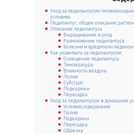
Уход за педилантусом титималоидн
условиях
Педилантус: общее описание растен
Описание педилантуса
Выращивание и уход
Размножение педилантуса
Болезни и вредители педилан
Как ухаживать за педилантусом
Освещение педилантуса
Температура
Влажность воздуха
Полив
Субстрат
Подкормки
Пересадка
Уход за педилантусом в домашних у
Условия содержания
Полив
Подкормка
Пересадка
Обрезка