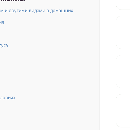
ым и другими видами в домашних
ия
туса
словиях