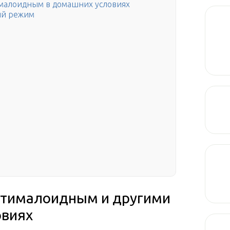
ималоидным в домашних условиях
ый режим
титималоидным и другими
овиях