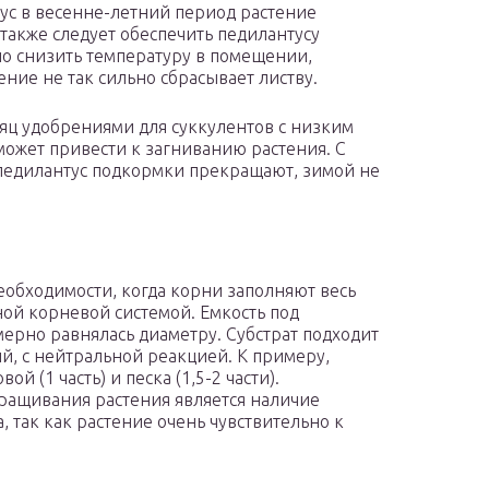
ус в весенне-летний период растение
 также следует обеспечить педилантусу
но снизить температуру в помещении,
ение не так сильно сбрасывает листву.
сяц удобрениями для суккулентов с низким
 может привести к загниванию растения. С
 педилантус подкормки прекращают, зимой не
еобходимости, когда корни заполняют весь
ной корневой системой. Емкость под
ерно равнялась диаметру. Субстрат подходит
й, с нейтральной реакцией. К примеру,
ой (1 часть) и песка (1,5-2 части).
ращивания растения является наличие
, так как растение очень чувствительно к