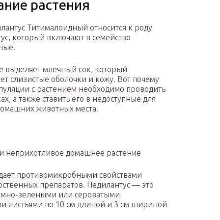
ание растения
лантус Титималоидный относится к роду
ус, который включают в семейство
ные.
е выделяет млечный сок, который
ет слизистые оболочки и кожу. Вот почему
пуляции с растением необходимо проводить
ах, а также ставить его в недоступные для
домашних животных места.
и неприхотливое домашнее растение
адает противомикробными свойствами
арственных препаратов. Педилантус — это
емно-зелеными или сероватыми
и листьями по 10 см длиной и 3 см шириной