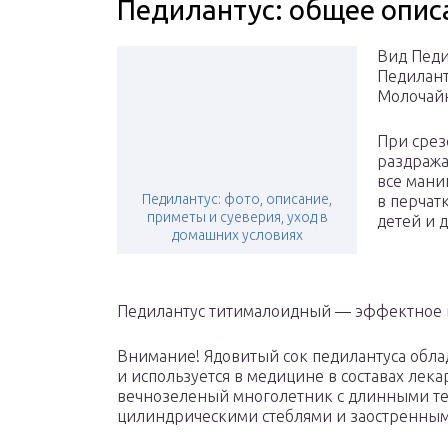
Педилантус: общее опис
Вид Педи
Педилант
Молочай
При срез
раздража
все мани
Педилантус: фото, описание,
в перчатк
приметы и суеверия, уход в
детей и 
домашних условиях
Педилантус титималоидный — эффектное 
Внимание! Ядовитый сок педилантуса обл
и используется в медицине в составах лек
вечнозеленый многолетник с длинными т
цилиндрическими стеблями и заостренным