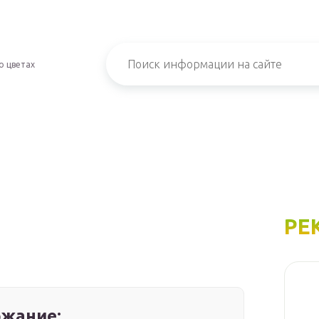
о цветах
РЕ
жание: