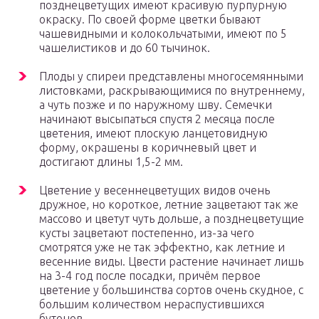
позднецветущих имеют красивую пурпурную
окраску. По своей форме цветки бывают
чашевидными и колокольчатыми, имеют по 5
чашелистиков и до 60 тычинок.
Плоды у спиреи представлены многосемянными
листовками, раскрывающимися по внутреннему,
а чуть позже и по наружному шву. Семечки
начинают высыпаться спустя 2 месяца после
цветения, имеют плоскую ланцетовидную
форму, окрашены в коричневый цвет и
достигают длины 1,5-2 мм.
Цветение у весеннецветущих видов очень
дружное, но короткое, летние зацветают так же
массово и цветут чуть дольше, а позднецветущие
кусты зацветают постепенно, из-за чего
смотрятся уже не так эффектно, как летние и
весенние виды. Цвести растение начинает лишь
на 3-4 год после посадки, причём первое
цветение у большинства сортов очень скудное, с
большим количеством нераспустившихся
бутонов.