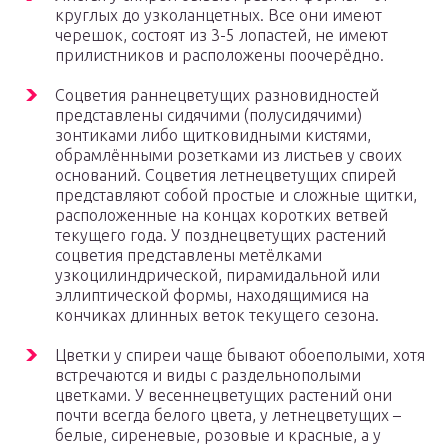
круглых до узколанцетных. Все они имеют
черешок, состоят из 3-5 лопастей, не имеют
прилистников и расположены поочерёдно.
Соцветия раннецветущих разновидностей
представлены сидячими (полусидячими)
зонтиками либо щитковидными кистями,
обрамлёнными розетками из листьев у своих
оснований. Соцветия летнецветущих спирей
представляют собой простые и сложные щитки,
расположенные на концах коротких ветвей
текущего года. У позднецветущих растений
соцветия представлены метёлками
узкоцилиндрической, пирамидальной или
эллиптической формы, находящимися на
кончиках длинных веток текущего сезона.
Цветки у спиреи чаще бывают обоеполыми, хотя
встречаются и виды с раздельнополыми
цветками. У весеннецветущих растений они
почти всегда белого цвета, у летнецветущих –
белые, сиреневые, розовые и красные, а у