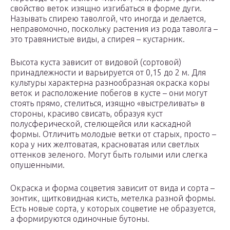
свойство веток изящно изгибаться в форме дуги.
Называть спирею таволгой, что иногда и делается,
неправомочно, поскольку растения из рода таволга –
это травянистые виды, а спирея – кустарник.
Высота куста зависит от видовой (сортовой)
принадлежности и варьируется от 0,15 до 2 м. Для
культуры характерна разнообразная окраска коры
веток и расположение побегов в кусте – они могут
стоять прямо, стелиться, изящно «выстреливать» в
стороны, красиво свисать, образуя куст
полусферической, стелющейся или каскадной
формы. Отличить молодые ветки от старых, просто –
кора у них желтоватая, красноватая или светлых
оттенков зеленого. Могут быть голыми или слегка
опушенными.
Окраска и форма соцветия зависит от вида и сорта –
зонтик, щитковидная кисть, метелка разной формы.
Есть новые сорта, у которых соцветие не образуется,
а формируются одиночные бутоны.