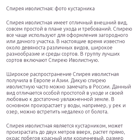
Спирея иволистная: фото кустарника
Спирея иволистная имеет отличный внешний вид,
совсем простой в плане ухода и требований. Спирею
все чаще используют для оформления загородного
или дачного участка. В настоящие время известно
около девяноста различных видов, широкое
разнообразие и среды сортов. В группу лучших
сортов включают Спирею Иволистную.
Широкое распространение Спирея иволистная
получила в Европе и Азии. Дикую спирею
иволистную часто можно замечать в России. Данный
вид отличается особой простотой в уходе и своей
любовью к достаточно увлажненной земле. В
основном произрастает у воды, например, у рек и
озер, можно встретить недалеко от болота.
Спирея иволистная является кустарником, может
произрастать до двух метров вверх, растет прямо,
окрас побегов красный или коричневый, размер