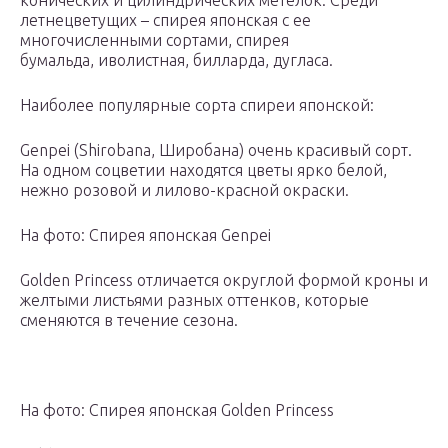
конических и цилиндрических метелок. Среди
летнецветущих – спирея японская с ее
многочисленными сортами, спирея
бумальда, иволистная, билларда, дугласа.
Наиболее популярные сорта спиреи японской:
Genpei (Shirobana, Широбана) очень красивый сорт.
На одном соцветии находятся цветы ярко белой,
нежно розовой и лилово-красной окраски.
На фото: Спирея японская Genpei
Golden Princess отличается округлой формой кроны и
желтыми листьями разных оттенков, которые
сменяются в течение сезона.
На фото: Спирея японская Golden Princess