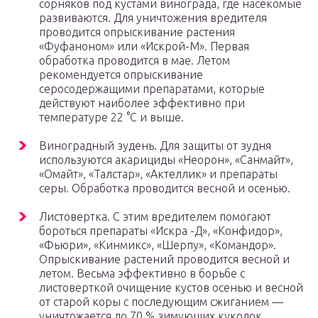
сорняков под кустами винограда, где насекомые
развиваются. Для уничтожения вредителя
проводится опрыскивание растения
«Фуфаноном» или «Искрой-М». Первая
обработка проводится в мае. Летом
рекомендуется опрыскивание
серосодержащими препаратами, которые
действуют наиболее эффективно при
температуре 22 °С и выше.
Виноградный зудень. Для защиты от зудня
используются акарициды «Неорон», «Санмайт»,
«Омайт», «Талстар», «Актеллик» и препараты
серы. Обработка проводится весной и осенью.
Листовертка. С этим вредителем помогают
бороться препараты «Искра -Д», «Конфидор»,
«Фьюри», «Кинмикс», «Шерпу», «Командор».
Опрыскивание растений проводится весной и
летом. Весьма эффективно в борьбе с
листоверткой очищение кустов осенью и весной
от старой коры с последующим сжиганием —
уничтожается до 70 % зимующих куколок