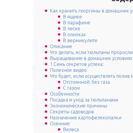
Как хранить георгины в домашних у
В ящике
В парафине
В песке
В опилках
В вермикулите
Описание
Что делать, если тюльпаны проросли
Выращивание в домашних условиях 
1.Семь секретов успеха:
Полезное видео
Что будет, если осуществлять полив
Отстоянной, без газа
С газом
Особенности
Посадка и уход за тюльпанами
Экономические причины
Секреты садоводов
Назначение картофелекопалки
Осенние
Велеса